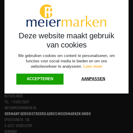
We really think along with you, also strategically
Deze website maakt gebruik
van cookies
HOME
SERVICES
NEWS
ABOUT US
CONTACT
We gebruiken cookies om content te personaliseren, om


functies voor social media te bieden en om ons
websiteverkeer te analyseren.
Lees meer
ACCEPTEREN
AANPASSEN
BENELUX SERVICE DESK
"DE OLYTON", BOSCHSTRAAT 35 4811 GB BREDA
NETHERLANDS
TEL. +31655120657
INFO@MEIERMARKEN.NL
GERMANY GEREGISTREERD ADRES MEIERMARKEN GMBH
SPEDITIONSTR. 15A
D-40221 DÜSSELDORF
GERMANY