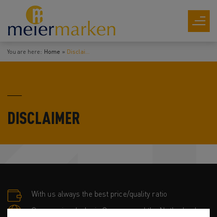
You are here:
Home
Disclaimer
DISCLAIMER
With us always the best price/quality ratio
Own service desks in Germany and the Netherlands