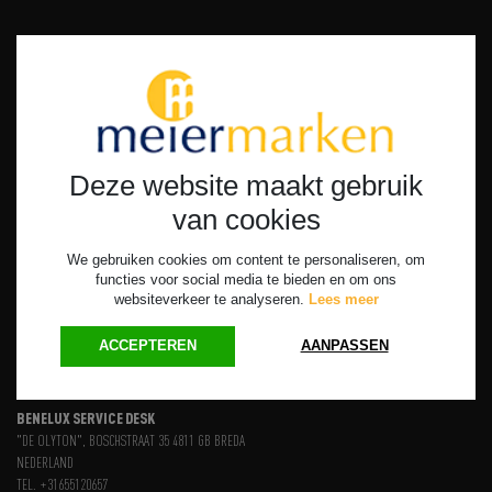
Bij ons altijd de beste prijs-/kwaliteits­verhouding
Eigen desks in Duitsland en Nederland
Wij denken graag met u mee, ook strategisch
Deze website maakt gebruik
van cookies
We gebruiken cookies om content te personaliseren, om
HOME
SERVICES
NIEUWS
OVER ONS
CONTACT
functies voor social media te bieden en om ons
websiteverkeer te analyseren.
Lees meer


ACCEPTEREN
AANPASSEN
BENELUX SERVICE DESK
"DE OLYTON", BOSCHSTRAAT 35 4811 GB BREDA
NEDERLAND
TEL. +31655120657